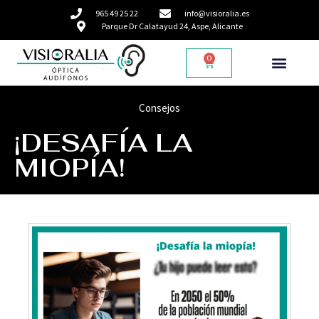
965 49 25 22
info@visioralia.es
Parque Dr Calatayud 24, Aspe, Alicante
0
Consejos
¡DESAFÍA LA
MIOPÍA!