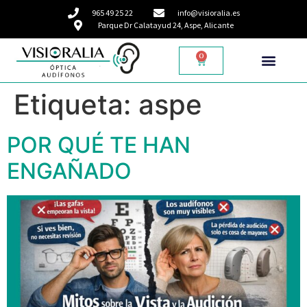
965 49 25 22
info@visioralia.es
Parque Dr Calatayud 24, Aspe, Alicante
0
Etiqueta:
aspe
POR QUÉ TE HAN
ENGAÑADO