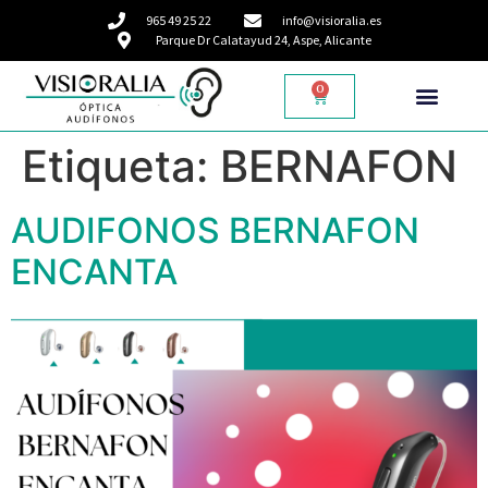
965 49 25 22
info@visioralia.es
Parque Dr Calatayud 24, Aspe, Alicante
0
Etiqueta:
BERNAFON
AUDIFONOS BERNAFON
ENCANTA