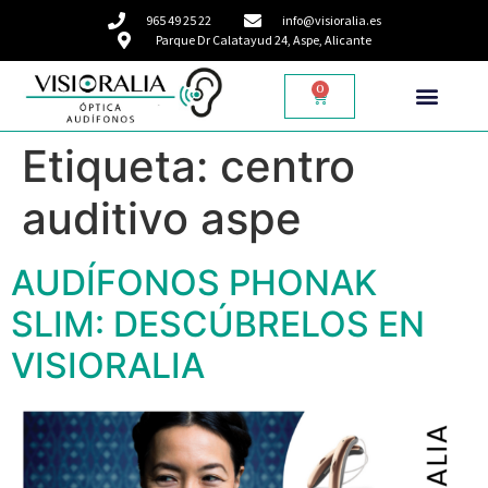
965 49 25 22
info@visioralia.es
Parque Dr Calatayud 24, Aspe, Alicante
0
Etiqueta:
centro
auditivo aspe
AUDÍFONOS PHONAK
SLIM: DESCÚBRELOS EN
VISIORALIA