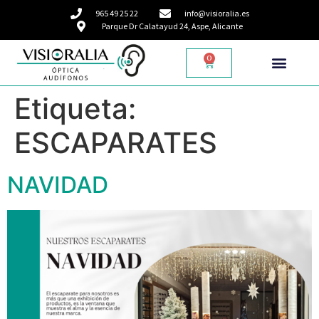
965 49 25 22
info@visioralia.es
Parque Dr Calatayud 24, Aspe, Alicante
0
Etiqueta:
ESCAPARATES
NAVIDAD