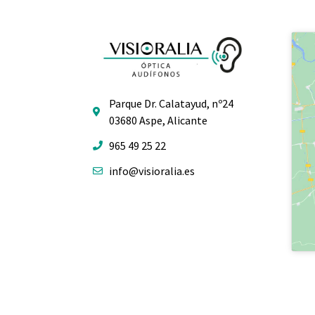
Parque Dr. Calatayud, nº24
03680 Aspe, Alicante
965 49 25 22
info@visioralia.es