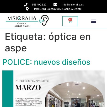
965 49 25 22
info@visioralia.es
Parque Dr Calatayud 24, Aspe, Alicante
0
Etiqueta:
óptica en
aspe
POLICE: nuevos diseños