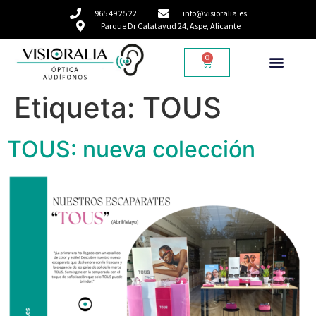
965 49 25 22
info@visioralia.es
Parque Dr Calatayud 24, Aspe, Alicante
0
Etiqueta:
TOUS
TOUS: nueva colección