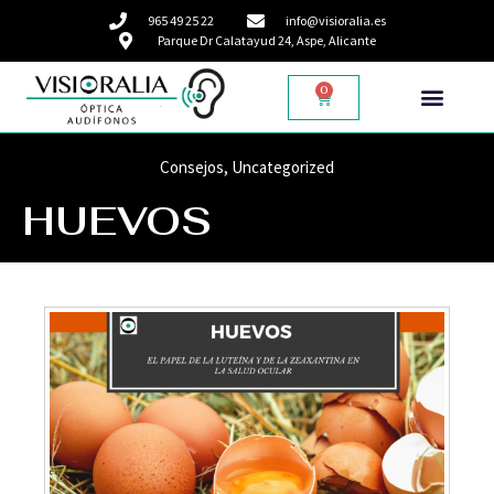
965 49 25 22
info@visioralia.es
Parque Dr Calatayud 24, Aspe, Alicante
0
Consejos
,
Uncategorized
HUEVOS