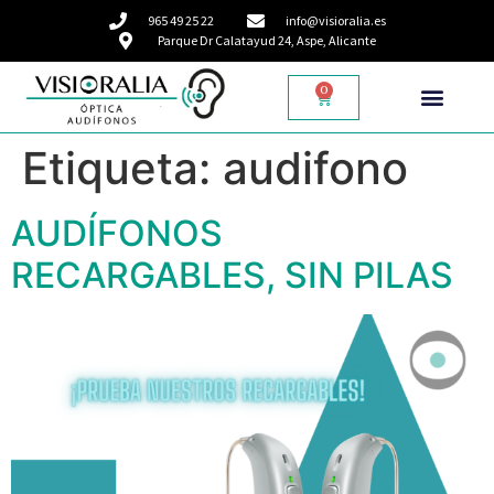
965 49 25 22
info@visioralia.es
Parque Dr Calatayud 24, Aspe, Alicante
0
Etiqueta:
audifono
AUDÍFONOS
RECARGABLES, SIN PILAS