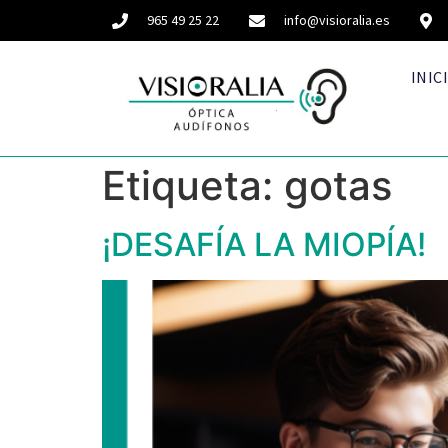
965 49 25 22
info@visioralia.es
INIC
Etiqueta:
gotas
¡DESAFÍA LA MIOPÍA!