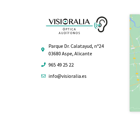
Parque Dr. Calatayud, nº24
03680 Aspe, Alicante
965 49 25 22
info@visioralia.es