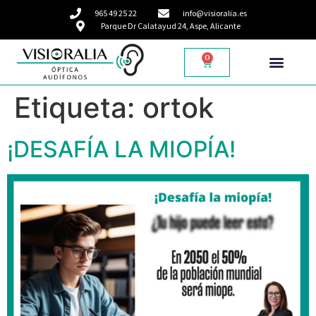
965 49 25 22
info@visioralia.es
Parque Dr Calatayud 24, Aspe, Alicante
0
Etiqueta:
ortok
¡DESAFÍA LA MIOPÍA!