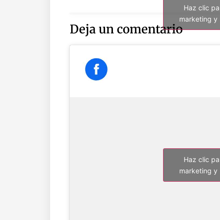
Haz clic p
marketing y 
Deja un comentario
Haz clic p
marketing y 