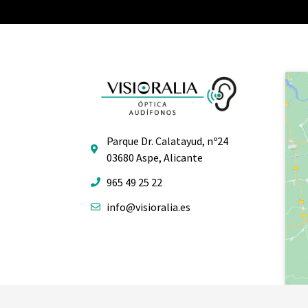
Parque Dr. Calatayud, nº24
03680 Aspe, Alicante
965 49 25 22
info@visioralia.es