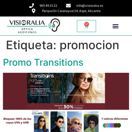
965 49 25 22
info@visioralia.es
Parque Dr Calatayud 24, Aspe, Alicante
0
Etiqueta:
promocion
Promo Transitions